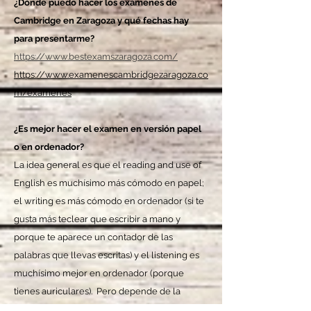
¿Dónde puedo hacer los exámenes de
Cambridge en Zaragoza y qué fechas hay
para presentarme?
https://www.bestexamszaragoza.com/
https://www.examenescambridgezaragoza.co
m/examenes
¿Es mejor hacer el examen en versión papel
o en ordenador?
La idea general es que el reading and use of
English es muchísimo más cómodo en papel;
el writing es más cómodo en ordenador (si te
gusta más teclear que escribir a mano y
porque te aparece un contador de las
palabras que llevas escritas) y el listening es
muchísimo mejor en ordenador (porque
tienes auriculares). Pero depende de la
persona.