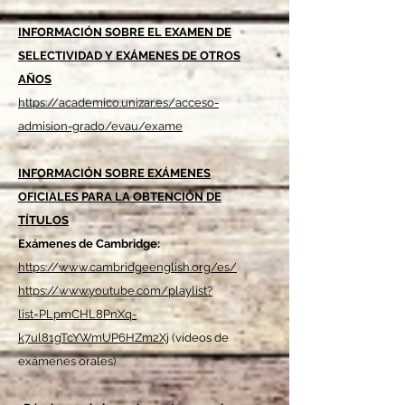
INFORMACIÓN SOBRE EL EXAMEN DE
SELECTIVIDAD Y EXÁMENES DE OTROS
AÑOS
https://academico.unizar.es/acceso-
admision-grado/evau/exame
INFORMACIÓN SOBRE EXÁMENES
OFICIALES PARA LA OBTENCIÓN DE
TÍTULOS
Exámenes de Cambridge:
https://www.cambridgeenglish.org/es/
https://www.youtube.com/playlist?
list=PLpmCHL8PnXq-
k7ul81gTcYWmUP6HZm2Xj
(vídeos de
exámenes orales)