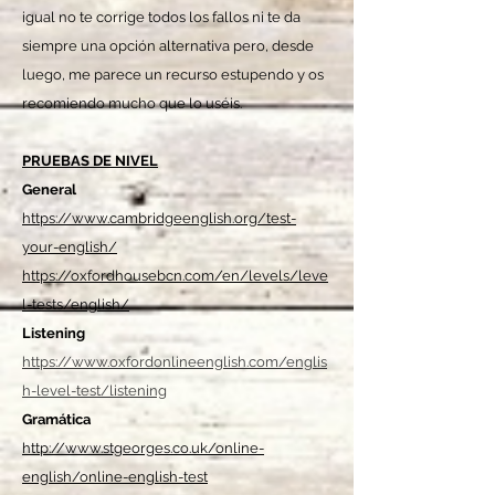
igual no te corrige todos los fallos ni te da
siempre una opción alternativa pero, desde
luego, me parece un recurso estupendo y os
recomiendo mucho que lo uséis.
PRUEBAS DE NIVEL
General
https://www.cambridgeenglish.org/test-
your-english/
https://oxfordhousebcn.com/en/levels/leve
l-tests/english/
Listening
https://www.oxfordonlineenglish.com/englis
h-level-test/listening
Gramática
http://www.stgeorges.co.uk/online-
english/online-english-test