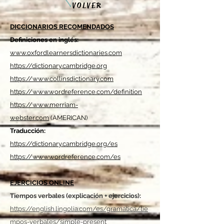
VOLVER
DICCIONARIOS RECOMENDADOS
Definiciones en inglés:
www.oxfordlearnersdictionaries.com
https://dictionary.cambridge.org
https://www.collinsdictionary.com
https://www.wordreference.com/definition
https://www.merriam-
webster.com
(AMERICAN)
Traducción:
https://dictionary.cambridge.org/es
https://www.wordreference.com/es
EJERCICIOS ONLINE
Tiempos verbales (explicación + ejercicios):
https://english.lingolia.com/es/gramatica/tie
mpos-verbales/simple-present