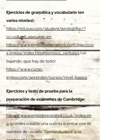
Ejercicios de gramática y vocabulario (en
varios niveles):
https://elt.oup.com/student/englishfile/?
cc=us&selLanguage=en
https://www.englishspanishlink.com/ejercicio
s-ingles/index.htm#tiempos_verbales
(ve
bajando, que hay de todo)
https://www.curso-
ingles.com/aprender/cursos/nivel-basico
Ejercicios y tests de prueba para la
preparación de exámenes de Cambridge​:
https://www.flo-joe.co.uk
https://www.englishrevealed.co.uk/index.ph
p
(puedes crearte una cuenta o entrar con el
nombre de usuario "Gemasstudent" y la
contraseña "iamastudent").