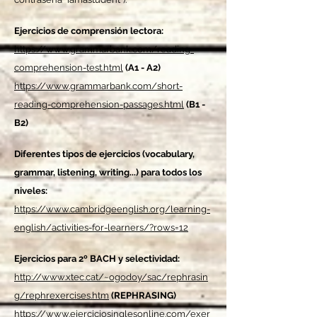
Ejercicios de comprensión lectora:
https://www.grammarbank.com/reading-
comprehension-test.html
(A1 - A2)
https://www.grammarbank.com/short-
reading-comprehension-passages.html
(B1 -
B2)
Diferentes tipos de ejercicios (vocabulary,
grammar, listening, writing...) para todos los
niveles:
https://www.cambridgeenglish.org/learning-
english/activities-for-learners/?rows=12
Ejercicios para 2º BACH y selectividad:
http://www.xtec.cat/~ogodoy/sac/rephrasin
g/rephrexercises.htm
(REPHRASING)
https://www.ejerciciosinglesonline.com/exer