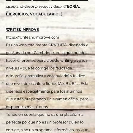
cises-and-theory/selectividad/
(TEORÍA,
EJERCICIOS, VOCABULARIO...)
WRITE&IMPROVE
https://writeandimprove.com
Es una web totalmente GRATUITA, diseñada y
gestionada por Cambridge, en la que puedes
hacer diferentes ejercicios de writing a varios
niveles y que te corrige los fallos (de
ortografía, gramática y vocabulario) y te dice
qué nivel de escritura tienes (A2, B1, B2...). Está
diseñada especialmente para los alumnos
que están preparando un examen oficial pero
os puede servir a todos.
Tened en cuenta que no es una plataforma
perfecta porque no es un profesor quien lo
corrige, sino un programa informático, así que